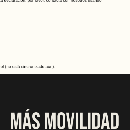
ta declaración, por favor, contacta con nosotros usando
el (no está sincronizado aún).
M
Á
S
M
O
V
I
L
I
D
A
D